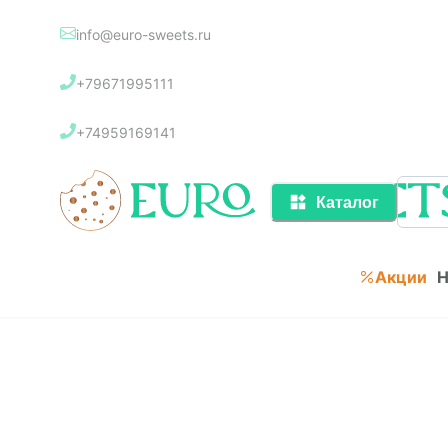
info@euro-sweets.ru
Каталог
+79671995111
Акции
+74959169141
Каталог
Акции
Н