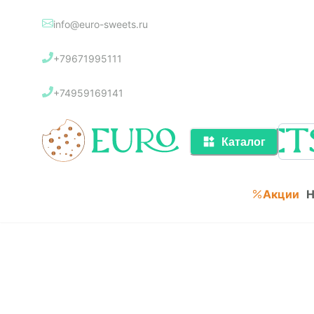
info@euro-sweets.ru
Каталог
+79671995111
Акции
+74959169141
Каталог
Акции
Н