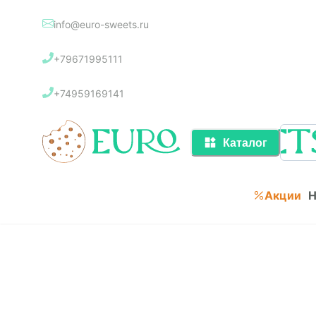
info@euro-sweets.ru
Каталог
+79671995111
Акции
+74959169141
Каталог
Акции
Н