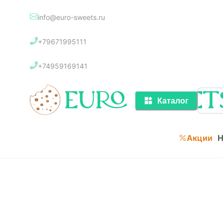
info@euro-sweets.ru
Каталог
+79671995111
Акции
+74959169141
Каталог
Акции
Н