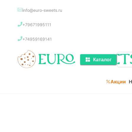
info@euro-sweets.ru
Каталог
+79671995111
Акции
+74959169141
Каталог
Акции
Н