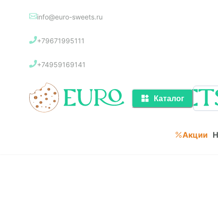
info@euro-sweets.ru
Каталог
+79671995111
Акции
+74959169141
Каталог
Акции
Н