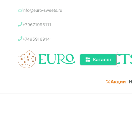
info@euro-sweets.ru
Каталог
+79671995111
Акции
+74959169141
Каталог
Акции
Н