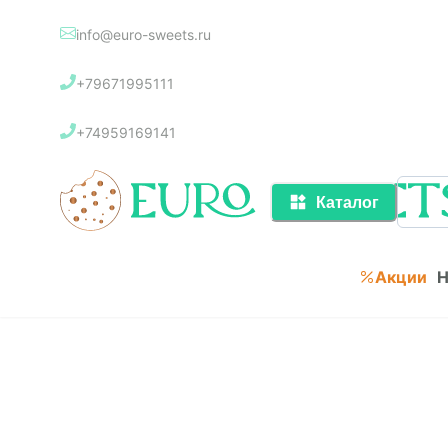
info@euro-sweets.ru
Каталог
+79671995111
Акции
+74959169141
Каталог
Акции
Н