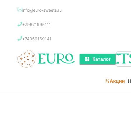
info@euro-sweets.ru
Каталог
+79671995111
Акции
+74959169141
Каталог
Акции
Н