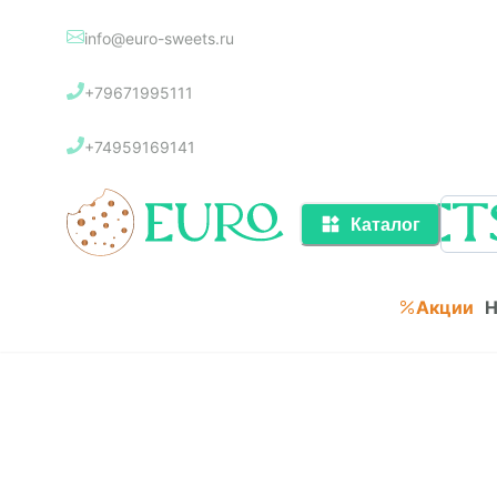
info@euro-sweets.ru
Каталог
+79671995111
Акции
+74959169141
Каталог
Акции
Н