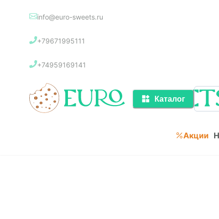
info@euro-sweets.ru
Каталог
+79671995111
Акции
+74959169141
Каталог
Акции
Н