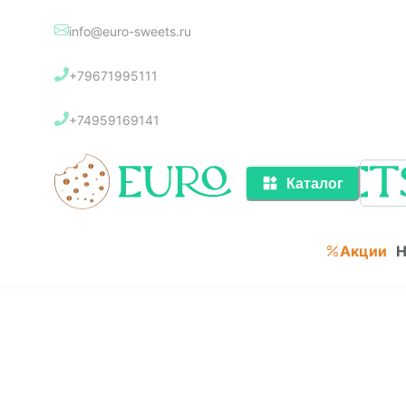
info@euro-sweets.ru
Каталог
+79671995111
Акции
+74959169141
Каталог
Акции
Н