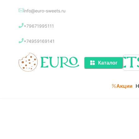
info@euro-sweets.ru
Каталог
+79671995111
Акции
+74959169141
Каталог
Акции
Н