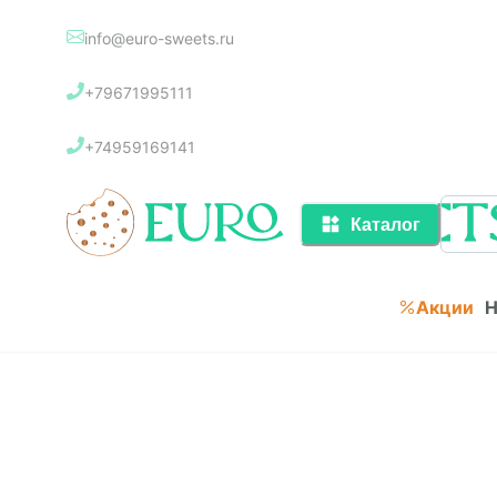
info@euro-sweets.ru
Каталог
+79671995111
Акции
+74959169141
Каталог
Акции
Н