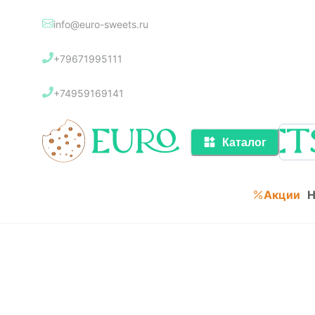
info@euro-sweets.ru
Каталог
+79671995111
Акции
+74959169141
Каталог
Акции
Н