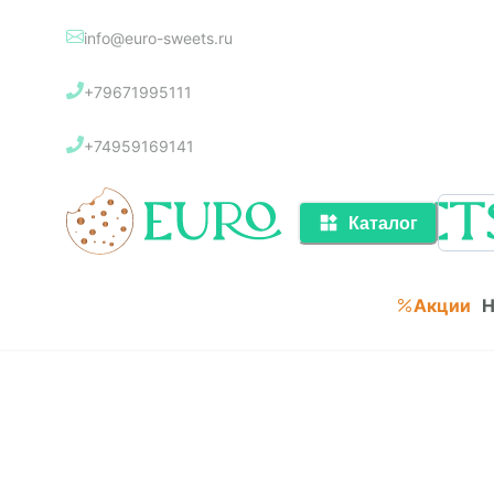
info@euro-sweets.ru
Каталог
+79671995111
Акции
+74959169141
Каталог
Акции
Н