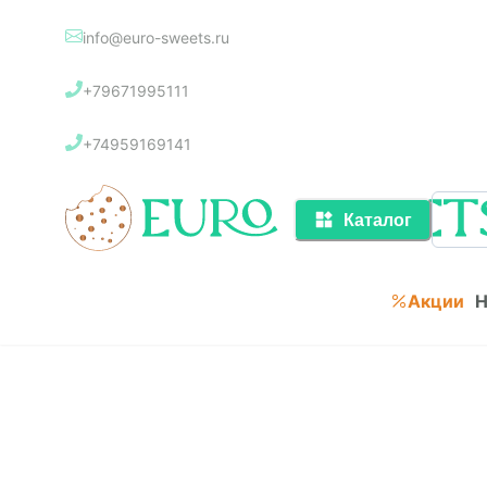
info@euro-sweets.ru
Каталог
+79671995111
Акции
+74959169141
Каталог
Акции
Н