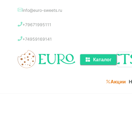
info@euro-sweets.ru
Каталог
+79671995111
Акции
+74959169141
Каталог
Акции
Н