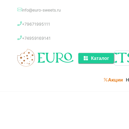
info@euro-sweets.ru
Каталог
+79671995111
Акции
+74959169141
Каталог
Акции
Н