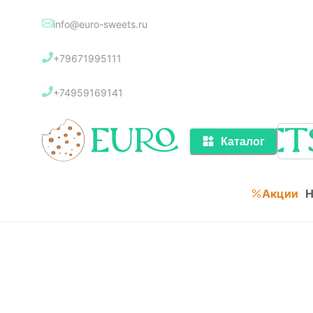
info@euro-sweets.ru
Каталог
+79671995111
Акции
+74959169141
Каталог
Акции
Н