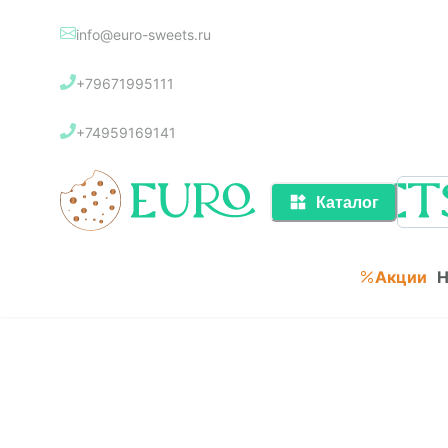
info@euro-sweets.ru
Каталог
+79671995111
Акции
+74959169141
Каталог
Акции
Н