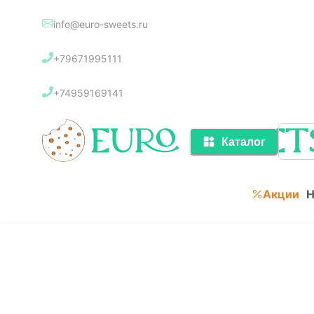
info@euro-sweets.ru
Каталог
+79671995111
Акции
+74959169141
Каталог
Акции
Н