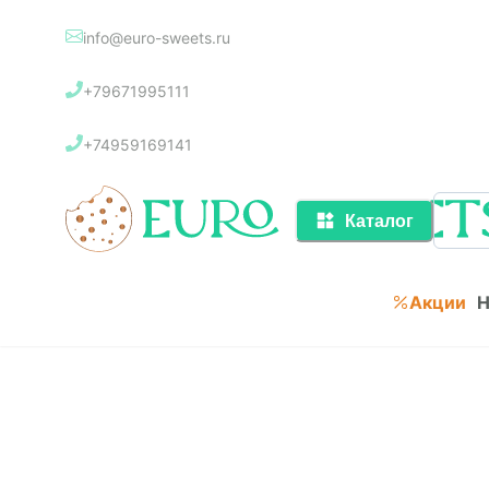
info@euro-sweets.ru
Каталог
+79671995111
Акции
+74959169141
Каталог
Акции
Н