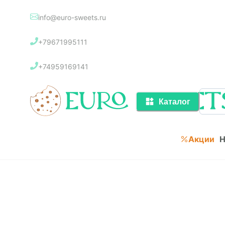
info@euro-sweets.ru
Каталог
+79671995111
Акции
+74959169141
Каталог
Акции
Н